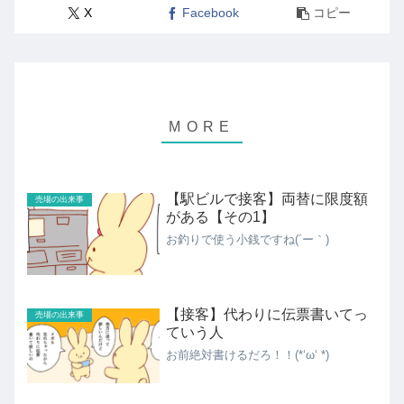
X
Facebook
コピー
【駅ビルで接客】両替に限度額
売場の出来事
がある【その1】
お釣りで使う小銭ですね(´ー｀)
【接客】代わりに伝票書いてっ
売場の出来事
ていう人
お前絶対書けるだろ！！(*‘ω‘ *)