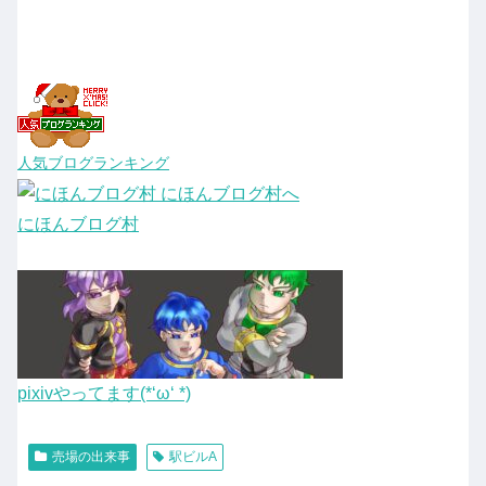
人気ブログランキング
にほんブログ村
pixivやってます(*‘ω‘ *)
売場の出来事
駅ビルA