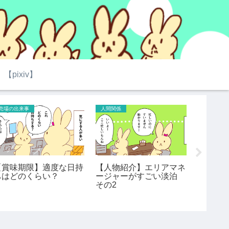
【pixiv】
売場の出来事
人間関係
売場の出来
【賞味期限】適度な日持
【人物紹介】エリアマネ
【接客
ちはどのくらい？
ージャーがすごい淡泊
販売終了
その2