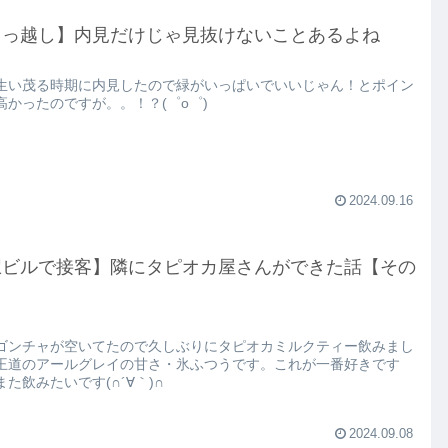
引っ越し】内見だけじゃ見抜けないことあるよね
生い茂る時期に内見したので緑がいっぱいでいいじゃん！とポイン
高かったのですが。。！？(゜o゜)
2024.09.16
駅ビルで接客】隣にタピオカ屋さんができた話【その
ゴンチャが空いてたので久しぶりにタピオカミルクティー飲みまし
王道のアールグレイの甘さ・氷ふつうです。これが一番好きです
また飲みたいです(∩´∀｀)∩
2024.09.08