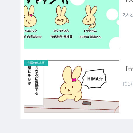
2人
売場の出来事
【
忙しけ