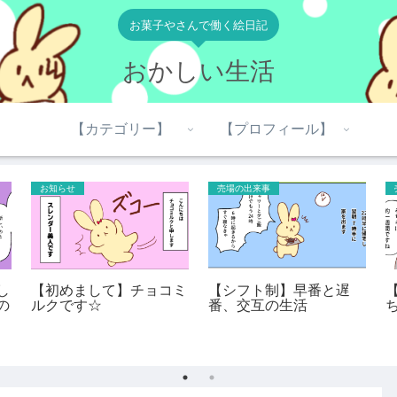
お菓子やさんで働く絵日記
おかしい生活
【カテゴリー】
【プロフィール】
お知らせ
売場の出来事
し
【初めまして】チョコミ
【シフト制】早番と遅
の
ルクです☆
番、交互の生活