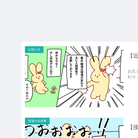
お知らせ
【
お久
わり
売場の出来事
【