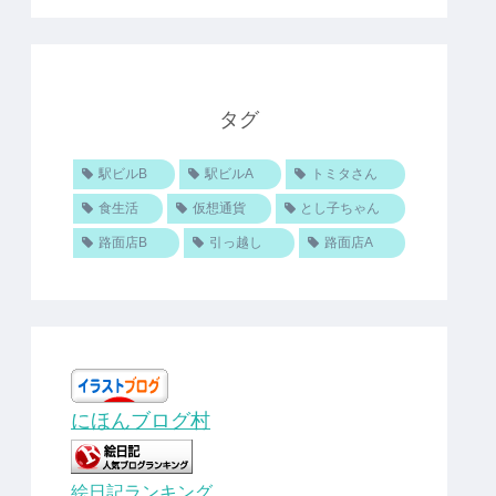
タグ
駅ビルB
駅ビルA
トミタさん
食生活
仮想通貨
とし子ちゃん
路面店B
引っ越し
路面店A
にほんブログ村
絵日記ランキング