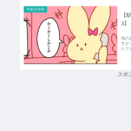
売場の出来事
【
3】
他の
すが
たで
スポ