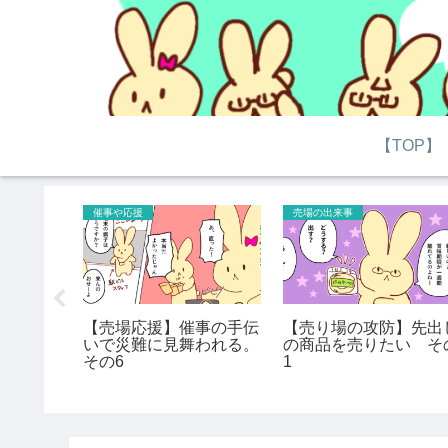
【TOP】
催事や応援
売場の出来事
片付けめ
【売場応援】催事の手伝
【売り場の攻防】先出
お茶漬け
いで災難に見舞われる。
の商品を売りたい そ
その6
1