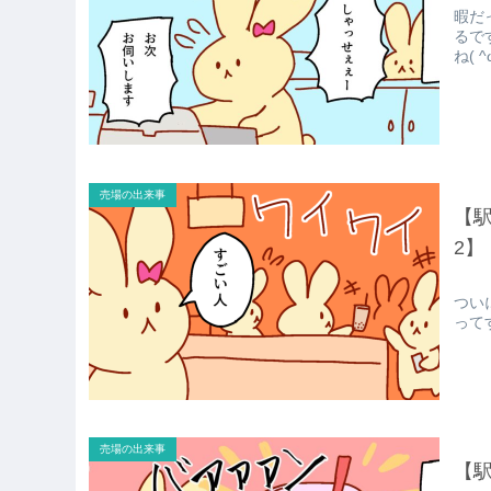
暇だ
るで
ね( ^
売場の出来事
【
2】
つい
って
売場の出来事
【