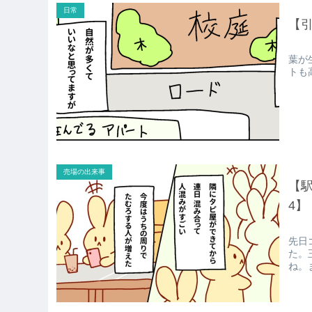
日常
【
葉が
トも
売場の出来事
【
4】
先日
た。
ね。