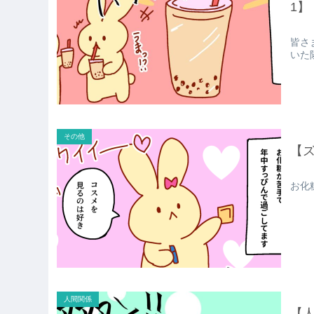
1】
皆さ
いた
その他
【
お化粧
人間関係
【