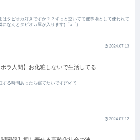
まはタピオカ好きですか？？ずっと空いてて催事場として使われて
隣になんとタピオカ屋が入ります(゜o゜)
2024.07.13
ズボラ人間】お化粧しないで生活してる
する時間あったら寝てたいです(*‘ω‘ *)
2024.07.12
人間関係】押し寄せる高齢化社会の波