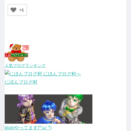
+1
人気ブログランキング
にほんブログ村
pixivやってます(*‘ω‘ *)