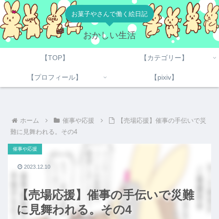
お菓子やさんで働く絵日記
おかしい生活
【TOP】
【カテゴリー】
【プロフィール】
【pixiv】
ホーム
催事や応援
【売場応援】催事の手伝いで災
難に見舞われる。その4
催事や応援
2023.12.10
【売場応援】催事の手伝いで災難
に見舞われる。その4