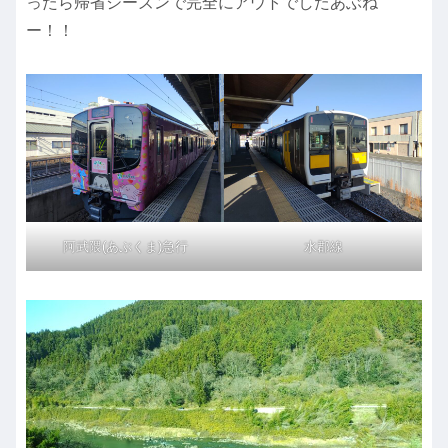
ったら帰省シーズンで完全にアウトでしたあぶね
ー！！
阿武隈(あぶくま)急行
水郡線