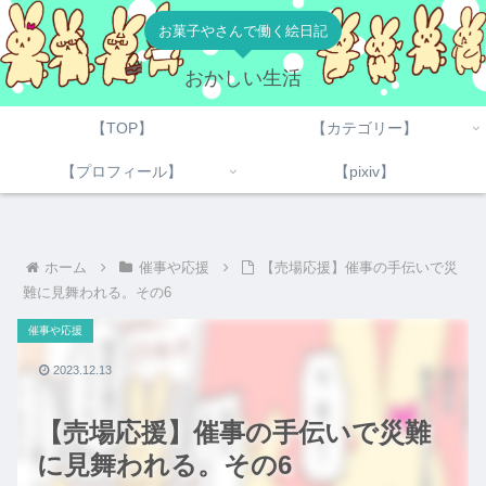
お菓子やさんで働く絵日記
おかしい生活
【TOP】
【カテゴリー】
【プロフィール】
【pixiv】
ホーム
催事や応援
【売場応援】催事の手伝いで災
難に見舞われる。その6
催事や応援
2023.12.13
【売場応援】催事の手伝いで災難
に見舞われる。その6