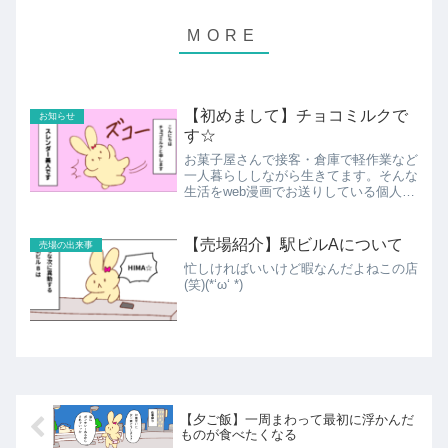
【初めまして】チョコミルクで
お知らせ
す☆
お菓子屋さんで接客・倉庫で軽作業など
一人暮らししながら生きてます。そんな
生活をweb漫画でお送りしている個人サ
イトです。接客あるあるやこんな仕事し
てるんだと楽しんでいただけたら幸いで
す。
【売場紹介】駅ビルAについて
売場の出来事
忙しければいいけど暇なんだよねこの店
(笑)(*‘ω‘ *)
【夕ご飯】一周まわって最初に浮かんだ
ものが食べたくなる