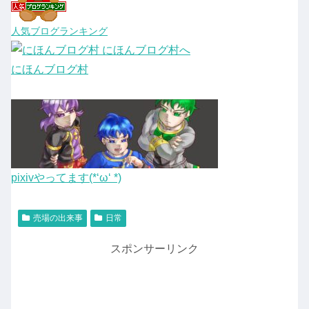
人気ブログランキング
にほんブログ村
pixivやってます(*‘ω‘ *)
売場の出来事
日常
スポンサーリンク